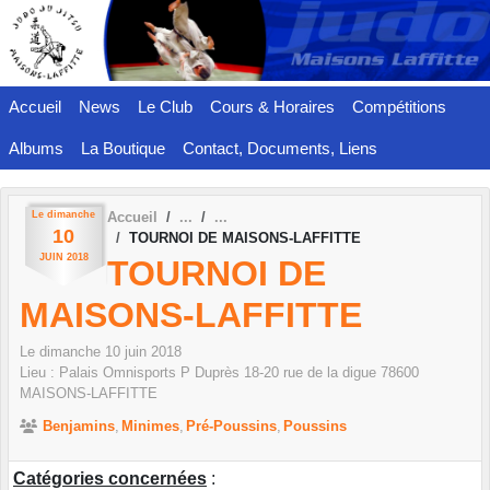
Panneau de gestion des cookies
Accueil
News
Le Club
Cours & Horaires
Compétitions
Albums
La Boutique
Contact, Documents, Liens
Le
dimanche
Accueil
10
TOURNOI DE MAISONS-LAFFITTE
JUIN
2018
TOURNOI DE
MAISONS-LAFFITTE
Le
dimanche
10
juin
2018
Lieu :
Palais Omnisports P Duprès 18-20 rue de la digue
78600
MAISONS-LAFFITTE
Benjamins
Minimes
Pré-Poussins
Poussins
Catégories concernées
: