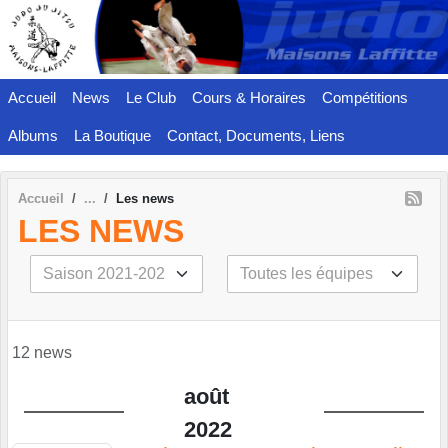
Panneau de gestion des cookies
Accueil
News
Le Club
Cours & Horaires
Compétitions
Albums
La Boutique
Contact, Documents, Liens
Accueil
Les news
LES NEWS
12 news
août
2022