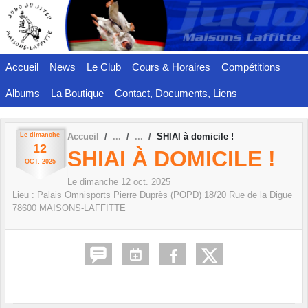
Panneau de gestion des cookies
Accueil
News
Le Club
Cours & Horaires
Compétitions
Albums
La Boutique
Contact, Documents, Liens
Le
dimanche
Accueil
SHIAI à domicile !
12
SHIAI À DOMICILE !
OCT.
2025
Le
dimanche
12
oct.
2025
Lieu :
Palais Omnisports Pierre Duprès (POPD) 18/20 Rue de la Digue
78600
MAISONS-LAFFITTE