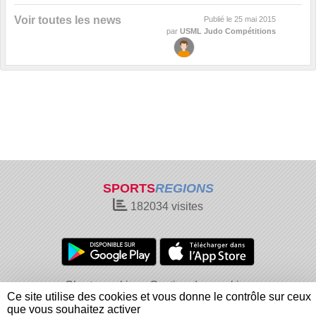
Voir toutes les news
Publié le
25 mai 2015
par
USML Judo Compétitions
SPORTS
REGIONS
182034
visites
Charte cookies
Gestion des cookies
Ce site utilise des cookies et vous donne le contrôle sur ceux
Informations légales
Signaler un contenu inapproprié
que vous souhaitez activer