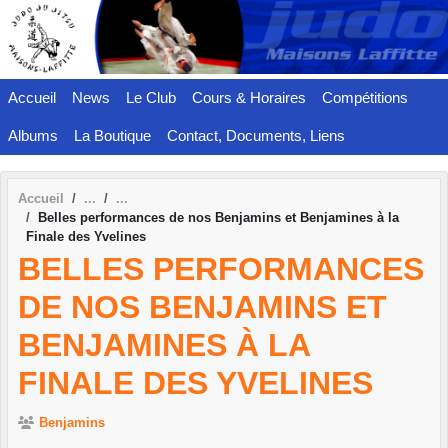
Panneau de gestion des cookies
Accueil
News
Le Club
Cours & Horaires
Compétitions
Albums
La Boutique
Contact, Documents, Liens
Accueil
Belles performances de nos Benjamins et Benjamines à la
Finale des Yvelines
BELLES PERFORMANCES
DE NOS BENJAMINS ET
BENJAMINES À LA
FINALE DES YVELINES
Benjamins