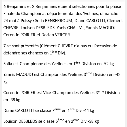
6 Benjamins et 2 Benjamines étaient sélectionnés pour la phase
Finale du Championnat départemental des Yvelines, dimanche
24 mai à Poissy : Sofia BENKERROUM, Diane CARLOTTI, Clément
CHEVRE, Louison DESBLEDS, Yanis GHALIMI, Yannis MAOUDJ,
Corentin POIRIER et Dorian VERGER.
7 se sont présentés (Clément CHEVRE n’a pas eu l’occasion de
ère
défendre ses chances en 1
Div).
ère
Sofia est Championne des Yvelines en 1
Division en -52 kg
ème
Yannis MAOUDJ est Champion des Yvelines 3
Division en -42
kg
ème
Corentin POIRIER est Vice-Champion des Yvelines 3
Division
en -38 kg
ème
ère
Diane CARLOTTI se classe 7
en 1
Div -44 kg
ème
ème
Louison DESBLEDS se classe 5
en 2
Div -38 kg