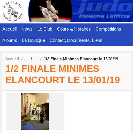
Panneau de gestion des cookies
Accueil
News
Le Club
Cours & Horaires
Compétitions
Albums
La Boutique
Contact, Documents, Liens
Accueil
1/2 Finale Minimes Elancourt le 13/01/19
1/2 FINALE MINIMES
ELANCOURT LE 13/01/19