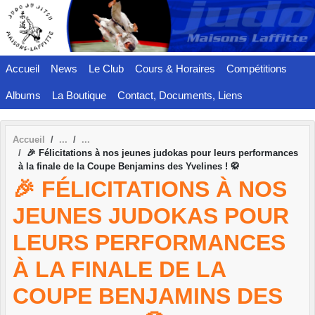
Panneau de gestion des cookies
Accueil
News
Le Club
Cours & Horaires
Compétitions
Albums
La Boutique
Contact, Documents, Liens
Accueil
🎉 Félicitations à nos jeunes judokas pour leurs performances
à la finale de la Coupe Benjamins des Yvelines ! 🥋
🎉 FÉLICITATIONS À NOS
JEUNES JUDOKAS POUR
LEURS PERFORMANCES
À LA FINALE DE LA
COUPE BENJAMINS DES