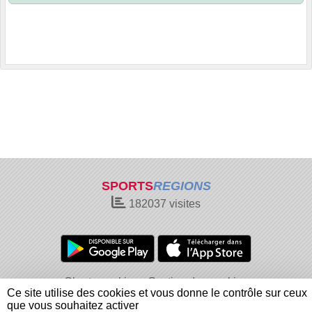
SPORTS
REGIONS
182037
visites
Charte cookies
Gestion des cookies
Ce site utilise des cookies et vous donne le contrôle sur ceux
Informations légales
Signaler un contenu inapproprié
que vous souhaitez activer