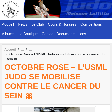
Panneau de gestion des cookies
Accueil
News
Le Club
Cours & Horaires
Compétitions
Albums
La Boutique
Contact, Documents, Liens
Accueil
Octobre Rose – L’USML Judo se mobilise contre le cancer du
sein 🎀
OCTOBRE ROSE – L’USML
JUDO SE MOBILISE
CONTRE LE CANCER DU
SEIN 🎀