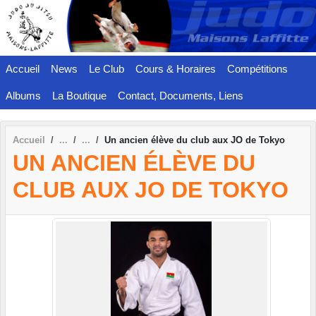
Panneau de gestion des cookies
Accueil
News
Le Club
Cours & Horaires
Compétitions
Albums
La Boutique
Contact, Documents, Liens
Accueil
Un ancien élève du club aux JO de Tokyo
UN ANCIEN ÉLÈVE DU
CLUB AUX JO DE TOKYO